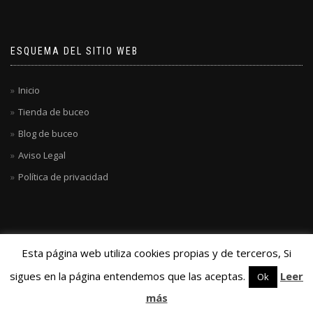
ESQUEMA DEL SITIO WEB
Inicio
Tienda de buceo
Blog de buceo
Aviso Legal
Política de privacidad
Esta página web utiliza cookies propias y de terceros, Si
sigues en la página entendemos que las aceptas.
Leer
Ok
más
ShopIsle
creado con
WordPress